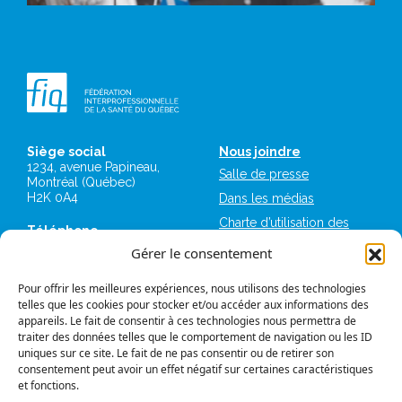
Siège social
Nous joindre
1234, avenue Papineau,
Salle de presse
Montréal (Québec)
H2K 0A4
Dans les médias
Charte d’utilisation des
Téléphone
plateformes numériques
514 987-1141
Gérer le consentement
de la FIQ
1 800 363-6541
Mémoires et avis
Pour offrir les meilleures expériences, nous utilisons des technologies
Télécopieur
Logos et normes
telles que les cookies pour stocker et/ou accéder aux informations des
514 987-7273
graphiques
appareils. Le fait de consentir à ces technologies nous permettra de
1 877 987-7273
traiter des données telles que le comportement de navigation ou les ID
FIQ Militantes
uniques sur ce site. Le fait de ne pas consentir ou de retirer son
IntraFIQ
consentement peut avoir un effet négatif sur certaines caractéristiques
et fonctions.
Travailler à la FIQ