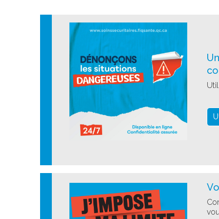
Un
co
Uti
U
Vo
Con
vou