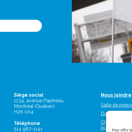
Siège social
Nous joindre
1234, avenue Papineau,
Salle de press
Montréal (Québec)
H2K 0A4
Dans les médi
Charte d’utilis
Téléphone
plateformes n
514 987-1141
Pour offrir 