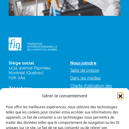
Siège social
Nous joindre
1234, avenue Papineau,
Salle de presse
Montréal (Québec)
H2K 0A4
Dans les médias
Charte d’utilisation des
Téléphone
plateformes numériques
514 987-1141
Gérer le consentement
de la FIQ
1 800 363-6541
Mémoires et avis
Pour offrir les meilleures expériences, nous utilisons des technologies
Télécopieur
Logos et normes
telles que les cookies pour stocker et/ou accéder aux informations des
514 987-7273
graphiques
appareils. Le fait de consentir à ces technologies nous permettra de
1 877 987-7273
traiter des données telles que le comportement de navigation ou les ID
FIQ Militantes
uniques sur ce site. Le fait de ne pas consentir ou de retirer son