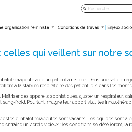
e organisation féministe
Conditions de travail
Enjeux soci
celles qui veillent sur notre s
halothérapeute aide un patient à respirer. Dans une salle d’urg
veillent à la stabilité respiratoire des patient-e-s dans les mome
. Maîtriser des appareils sophistiqués, ajuster un respirateur, c
e et sang-froid. Pourtant, malgré leur apport vital, les inhalothé
ostes d’inhalothérapeutes sont vacants. Les équipes sont à bou
urie entraîne un cercle vicieux : les conditions se détériorent, 