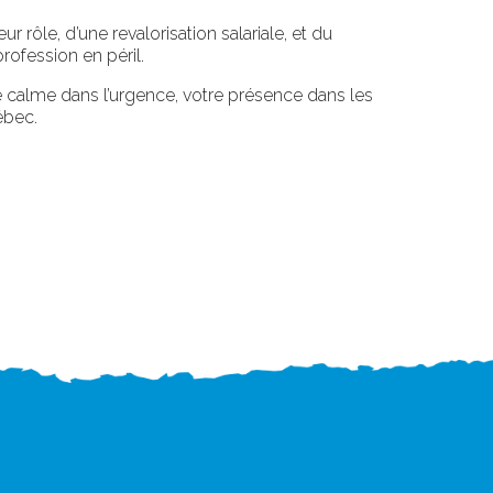
 rôle, d’une revalorisation salariale, et du
profession en péril.
tre calme dans l’urgence, votre présence dans les
ébec.