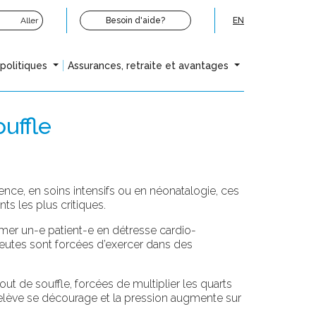
Aller
Besoin d'aide?
EN
opolitiques
Assurances, retraite et avantages
ouffle
ence, en soins intensifs ou en néonatalogie, ces
nts les plus critiques.
almer un-e patient-e en détresse cardio-
rapeutes sont forcées d’exercer dans des
t de souffle, forcées de multiplier les quarts
la relève se décourage et la pression augmente sur