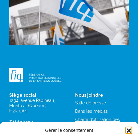
Siège social
Nous joindre
1234, avenue Papineau,
Salle de presse
Montréal (Québec)
H2K 0A4
Dans les médias
Charte d’utilisation des
Téléphone
plateformes numériques
514 987-1141
Gérer le consentement
de la FIQ
1 800 363-6541