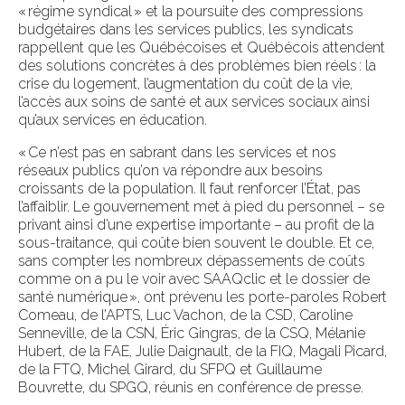
« régime syndical » et la poursuite des compressions
budgétaires dans les services publics, les syndicats
rappellent que les Québécoises et Québécois attendent
des solutions concrètes à des problèmes bien réels : la
crise du logement, l’augmentation du coût de la vie,
l’accès aux soins de santé et aux services sociaux ainsi
qu’aux services en éducation.
« Ce n’est pas en sabrant dans les services et nos
réseaux publics qu’on va répondre aux besoins
croissants de la population. Il faut renforcer l’État, pas
l’affaiblir. Le gouvernement met à pied du personnel – se
privant ainsi d’une expertise importante – au profit de la
sous-traitance, qui coûte bien souvent le double. Et ce,
sans compter les nombreux dépassements de coûts
comme on a pu le voir avec SAAQclic et le dossier de
santé numérique », ont prévenu les porte-paroles Robert
Comeau, de l’APTS, Luc Vachon, de la CSD, Caroline
Senneville, de la CSN, Éric Gingras, de la CSQ, Mélanie
Hubert, de la FAE, Julie Daignault, de la FIQ, Magali Picard,
de la FTQ, Michel Girard, du SFPQ et Guillaume
Bouvrette, du SPGQ, réunis en conférence de presse.