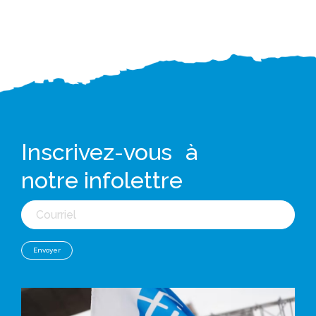
Inscrivez-vous à
notre infolettre
Courriel
Envoyer