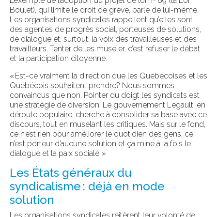
L’exemple de l’adoption du projet de loi n
º
89 (la Loi
Boulet), qui limite le droit de grève, parle de lui-même.
Les organisations syndicales rappellent qu’elles sont
des agentes de progrès social, porteuses de solutions,
de dialogue et, surtout, la voix des travailleuses et des
travailleurs. Tenter de les museler, c’est refuser le débat
et la participation citoyenne.
« Est-ce vraiment la direction que les Québécoises et les
Québécois souhaitent prendre? Nous sommes
convaincus que non. Pointer du doigt les syndicats est
une stratégie de diversion. Le gouvernement Legault, en
déroute populaire, cherche à consolider sa base avec ce
discours, tout en muselant les critiques. Mais sur le fond,
ce n’est rien pour améliorer le quotidien des gens, ce
n’est porteur d’aucune solution et ça mine à la fois le
dialogue et la paix sociale. »
Les États généraux du
syndicalisme : déjà en mode
solution
Les organisations syndicales réitèrent leur volonté de