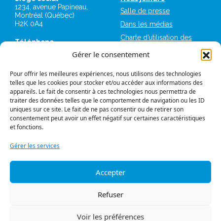
1234, avenue Papineau,
Salle de presse
Montréal (Québec)
H2K 0A4
Dans les médias
Charte d’utilisation des
Téléphone
plateformes numériques
514 987-1141
Gérer le consentement
de la FIQ
1 800 363-6541
Mémoires et avis
Pour offrir les meilleures expériences, nous utilisons des technologies
Télécopieur
Logos et normes
telles que les cookies pour stocker et/ou accéder aux informations des
514 987-7273
graphiques
appareils. Le fait de consentir à ces technologies nous permettra de
1 877 987-7273
traiter des données telles que le comportement de navigation ou les ID
FIQ Militantes
uniques sur ce site. Le fait de ne pas consentir ou de retirer son
IntraFIQ
consentement peut avoir un effet négatif sur certaines caractéristiques
et fonctions.
Travailler à la FIQ
Gérer les services
Se syndiquer à la FIQ
Accepter
Politique de confidentialité
© Tous droits réservés
Refuser
Suivez-nous
Voir les préférences