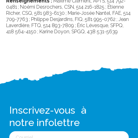
Renseignements :
Maxime Clément, APTS, 514 792-
0481 ; Noémi Desrochers, CSN, 514 216-1825 ; Étienne
Richer, CSQ, 581 983-6130 ; Marie-Josée Nantel, FAE, 514
709-7763 ; Philippe Desjardins, FIQ, 581 995-0762 ; Jean
Laverdière, FTQ, 514 893-7809 ; Éric Lévesque, SFPQ,
418 564-4150 ; Karine Doyon, SPGQ, 438 531-5639
Inscrivez-vous à
notre infolettre
Courriel