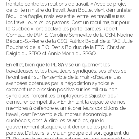
frontale contre les relations de travail. « Avec ce projet
de loi, le ministre du Travail Jean Boulet vient démanteler
l’équilibre fragile, mais essentiel entre les travailleuses,
les travailleurs et les patrons. C’est un recul majeur pour
le Québec », ont déclaré les porte-paroles Robert
Comeau de l’APTS, Caroline Senneville de la CSN, Nadine
Bédard-St-Pierre de la CSQ, Patrick Bydal de la FAE, Julie
Bouchard de la FIQ, Denis Bolduc de la FTQ, Christian
Daigle du SFPQ et Annie Morin du SPGQ.
En effet, bien que le PL 89 vise uniquement les
travailleuses et les travailleurs syndiqués, ses effets se
feront sentir sur l’ensemble de la main-d’œuvre. Les
avancées obtenues par la négociation syndicale
exercent une pression positive sur les milieux non
syndiqués, forçant les employeurs à s’ajuster pour
demeurer compétitifs. « En limitant la capacité de nos
membres à défendre et améliorer leurs conditions de
travail, c’est l’ensemble du moteur économique
québécois, c’est-à-dire les salarié-es, que le
gouvernement attaque », ont dénoncé les porte-
paroles. D’ailleurs, s’il y a un groupe qui sort gagnant du