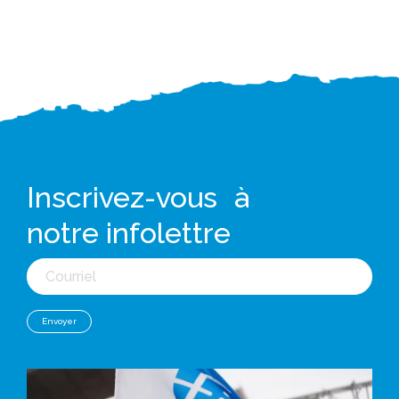
Inscrivez-vous à
notre infolettre
Courriel
Envoyer