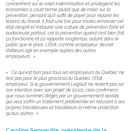
concentrent sur le volet indemnisation et privilégient les
économies à court terme plutôt que de miser sur la
prévention, pensant qu’il suffit de payer pour réparer les
lésions du travail. Il faut une fois pour toute
s
renverser cet
état d’esprit et instaurer une culture de prévention forte et
audacieuse partout, car la prévention quand c’est bien fait,
ça fonctionne et ça rapporte
longtemps, autant dans le
public que le privé. L’État, comme employeur, devrait
d’ailleurs agir en exemple auprès des autres
employeurs
»
«
Ce qui est bon pour tous les employeurs du Québec ne
l’est pas pour le plus gros
boss
du Québec, l’État
employeur. Si le gouvernement Legault ne revient pas sur
son intention avec son projet de loi
101, cela confirmera
que nous sommes dirigés par un gouvernement sexiste,
qui veut s’offrir un traitement préférentiel en refusant à ses
propres
travailleuses et travailleurs
la même protection
qu’aux autres
».
Caroline Senneville, présidente de la