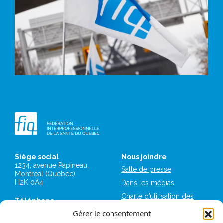
Siège social
Nous joindre
1234, avenue Papineau,
Salle de presse
Montréal (Québec)
H2K 0A4
Dans les médias
Charte d’utilisation des
Téléphone
plateformes numériques
514 987-1141
Gérer le consentement
de la FIQ
1 800 363-6541