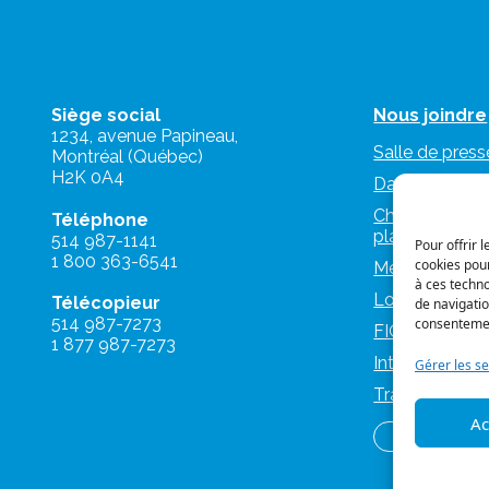
Siège social
Nous joindre
1234, avenue Papineau,
Salle de press
Montréal (Québec)
H2K 0A4
Dans les médi
Charte d’utilis
Téléphone
plateformes n
514 987-1141
Pour offrir 
1 800 363-6541
cookies pour
Mémoires et a
à ces techn
Logos et nor
Télécopieur
de navigatio
514 987-7273
consentement
FIQ Militantes
1 877 987-7273
IntraFIQ
Gérer les se
Travailler à la
Ac
Se syndique