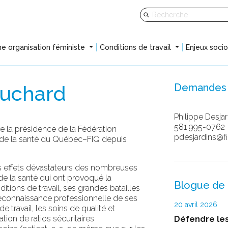
e organisation féministe
Conditions de travail
Enjeux soci
ouchard
Demandes 
Philippe Desja
581 995-0762
e la présidence de la Fédération
pdesjardins@fi
e de la santé du Québec–FIQ depuis
es effets dévastateurs des nombreuses
e la santé qui ont provoqué la
Blogue de 
tions de travail, ses grandes batailles
reconnaissance professionnelle de ses
20 avril 2026
 travail, les soins de qualité et
tation de ratios sécuritaires
Défendre les 