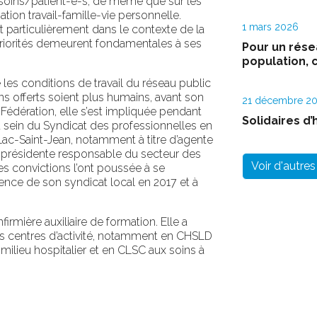
 soins/patient-e-s, de même que sur les
ation travail-famille-vie personnelle.
1 mars 2026
t particulièrement dans le contexte de la
riorités demeurent fondamentales à ses
Pour un rése
population, c
les conditions de travail du réseau public
ins offerts soient plus humains, avant son
21 décembre 2
a Fédération, elle s’est impliquée pendant
Solidaires d’
 sein du Syndicat des professionnelles en
ac-Saint-Jean, notamment à titre d’agente
-présidente responsable du secteur des
Voir d'autres 
 Ses convictions l’ont poussée à se
dence de son syndicat local en 2017 et à
rmière auxiliaire de formation. Elle a
s centres d’activité, notamment en CHSLD
milieu hospitalier et en CLSC aux soins à