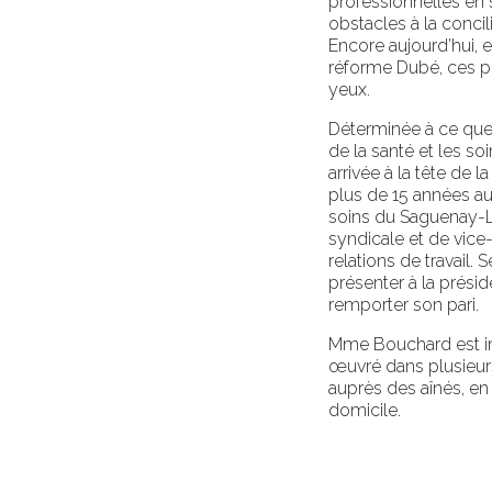
professionnelles en
obstacles à la concili
Encore aujourd’hui, e
réforme Dubé, ces p
yeux.
Déterminée à ce que 
de la santé et les so
arrivée à la tête de l
plus de 15 années au
soins du Saguenay-L
syndicale et de vice
relations de travail.
présenter à la prési
remporter son pari.
Mme Bouchard est infi
œuvré dans plusieur
auprès des aînés, en 
domicile.