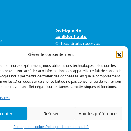
Politique de
confidentialité
e
© Tous droits réservés
as
Gérer le consentement
ation des
umériques de la FIQ
les meilleures expériences, nous utilisons des technologies telles que les
 stocker et/ou accéder aux informations des appareils. Le fait de consentir
vis
Suivez-nous
ologies nous permettra de traiter des données telles que le comportement
mes graphiques
n ou les ID uniques sur ce site. Le fait de ne pas consentir ou de retirer son
 peut avoir un effet négatif sur certaines caractéristiques et fonctions.
rvices
 FIQ
cepter
Refuser
Voir les préférences
r à la FIQ
Politique de cookies
Politique de confidentialité