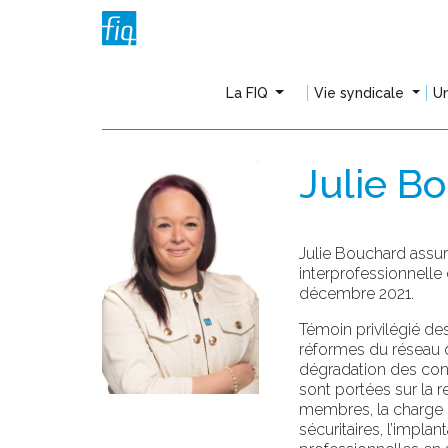
La FIQ
Vie syndicale
Un
Julie B
Julie Bouchard
assur
interprofessionnell
décembre 2021.
Témoin privilégié d
réformes du réseau d
dégradation des condi
sont portées sur la 
membres, la charge de
sécuritaires, l’implan