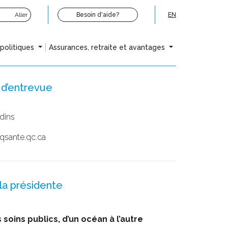
Aller
Besoin d'aide?
EN
opolitiques
Assurances, retraite et avantages
d’entrevue
rdins
qsante.qc.ca
la présidente
soins publics, d’un océan à l’autre