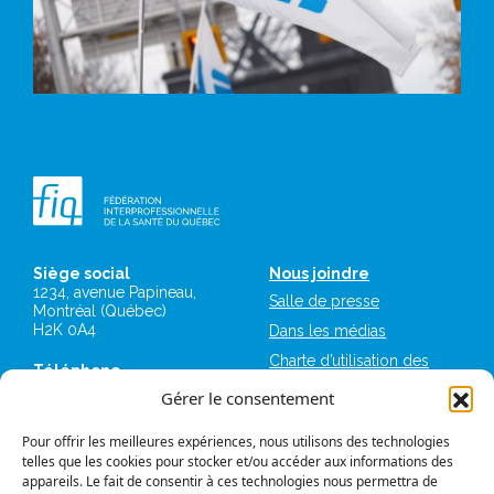
Siège social
Nous joindre
1234, avenue Papineau,
Salle de presse
Montréal (Québec)
H2K 0A4
Dans les médias
Charte d’utilisation des
Téléphone
plateformes numériques
514 987-1141
Gérer le consentement
de la FIQ
1 800 363-6541
Mémoires et avis
Pour offrir les meilleures expériences, nous utilisons des technologies
Télécopieur
Logos et normes
telles que les cookies pour stocker et/ou accéder aux informations des
514 987-7273
graphiques
appareils. Le fait de consentir à ces technologies nous permettra de
1 877 987-7273