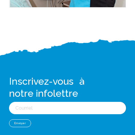
Inscrivez-vous à
notre infolettre
Courriel
Envoyer