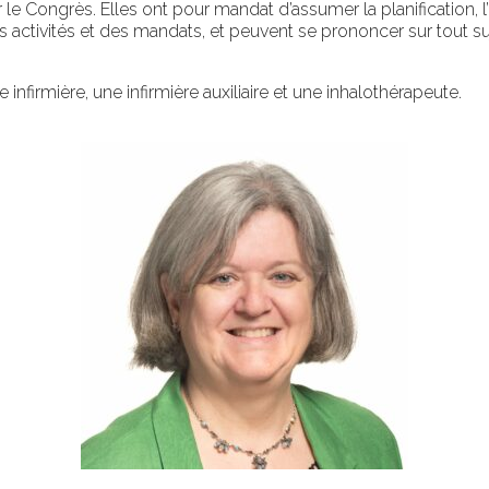
 le C
ongrès
.
Elles ont pour mandat d’
assume
r
la planification, 
s activités et des mandats
, et peuvent se
prononce
r
sur tout su
e
infirmière
, une
infirmière auxiliaire
et une
inhalothérapeute
.