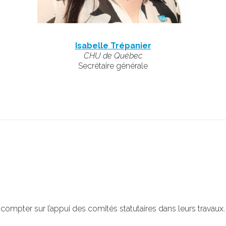
Isabelle Trépanier
CHU de Québec
Secrétaire générale
t compter sur
l’appui des
comité
s
statutaires
dans leurs travaux.