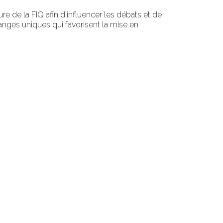
ure de la FIQ afin d
’influencer les débats
e
t de
changes uniques qui
favorise
nt
la mise en