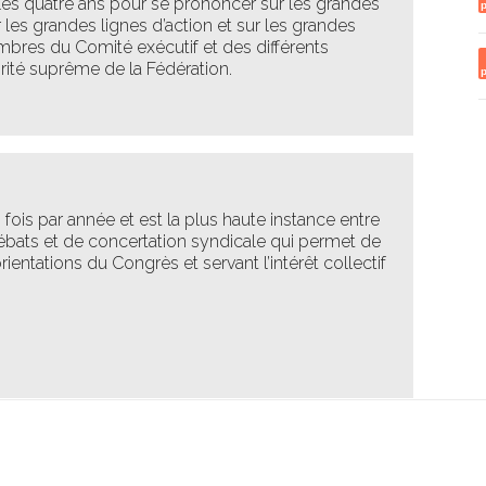
es quatre ans
pour se
prononce
r
sur les grandes
r les grandes lignes d’action et sur les grandes
mbres du
Comité exécutif
et des différents
torité suprême de la Fédération
.
s fois par année
et
est la plus haute instance entre
 débats et de concertation syndicale
qui permet
de
ntations du Congrès et servant l’intérêt collectif