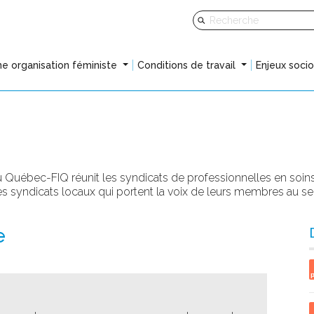
e organisation féministe
Conditions de travail
Enjeux soci
du Québec-FIQ réunit
l
es syndicats de professionnelles en soi
 syndicats locaux qui portent la voix de leurs membres au se
e