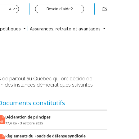
Aller
Besoin d'aide?
EN
opolitiques
Assurances, retraite et avantages
ns de partout au Québec
qui ont décidé de
in de
s instances démocratiques
suivantes :
Documents constitutifs
Déclaration de principes
77,4 Ko
3 octobre 2025
Règlements du Fonds de défense syndicale