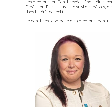
Le
s
membres du
Comité exécutif
sont
élues
par
Fédération.
Elles
assure
nt
le suivi des débats, de
dans l’intérêt collectif.
Le comité
est composé de
9 membres dont un