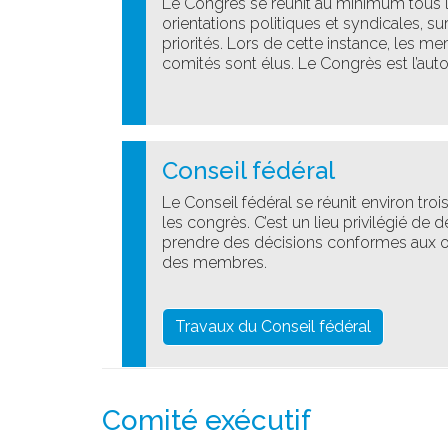
Le
Congrès
se réunit
au minimum tous l
orientations politiques et syndicales, su
priorités.
Lors de cette instance,
les me
comités sont élus.
Le Congrès
est l’au
Conseil fédéral
Le Conseil fédéral se réunit
environ troi
les congrès
.
C’est un lieu privilégié de
prendre des décisions conformes aux orie
des membres.
Travaux du Conseil fédéral
Comité exécutif