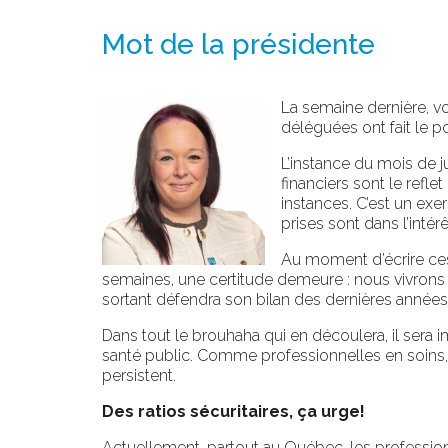
Mot de la présidente
La semaine dernière, vo
déléguées ont fait le p
L’instance du mois de j
financiers sont le refle
instances. C’est un exe
prises sont dans l’inté
Au moment d’écrire ces l
semaines, une certitude demeure : nous vivron
sortant défendra son bilan des dernières années
Dans tout le brouhaha qui en découlera, il sera im
santé public. Comme professionnelles en soins,
persistent.
Des ratios sécuritaires, ça urge!
Actuellement, partout au Québec, les profession