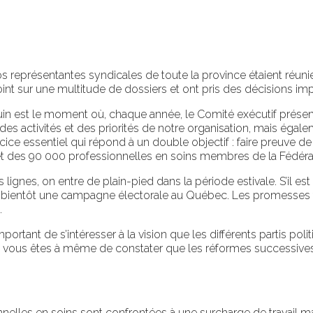
s représentantes syndicales de toute la province étaient réunie
oint sur une multitude de dossiers et ont pris des décisions im
uin est le moment où, chaque année, le Comité exécutif présente 
t des activités et des priorités de notre organisation, mais égal
rcice essentiel qui répond à un double objectif : faire preuve d
rêt des 90 000 professionnelles en soins membres de la Fédéra
ignes, on entre de plain-pied dans la période estivale. S’il est
s bientôt une campagne électorale au Québec. Les promesses 
.
portant de s’intéresser à la vision que les différents partis pol
 vous êtes à même de constater que les réformes successives
nelles en soins sont confrontées à une surcharge de travail m