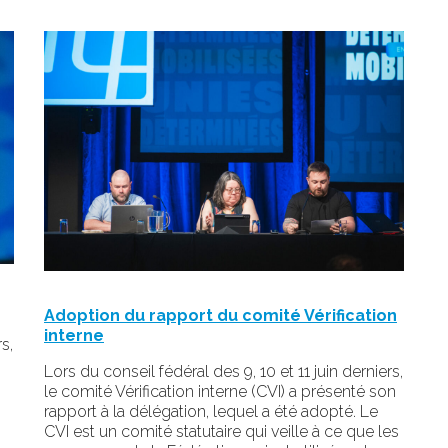
Adoption du rapport du comité Vérification
interne
s,
Lors du conseil fédéral des 9, 10 et 11 juin derniers,
le comité Vérification interne (CVI) a présenté son
rapport à la délégation, lequel a été adopté. Le
CVI est un comité statutaire qui veille à ce que les