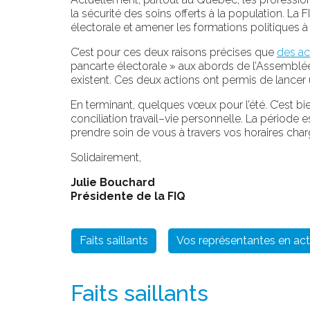
la sécurité des soins offerts à la population. L
électorale et amener les formations politiques à
C’est pour ces deux raisons précises que
des ac
pancarte électorale » aux abords de l’Assemblée 
existent. Ces deux actions ont permis de lancer un
En terminant, quelques vœux pour l’été. C’est bie
conciliation travail–vie personnelle. La période
prendre soin de vous à travers vos horaires char
Solidairement,
Julie Bouchard
Présidente de la FIQ
Faits saillants
Vos représentantes en act
Faits saillants