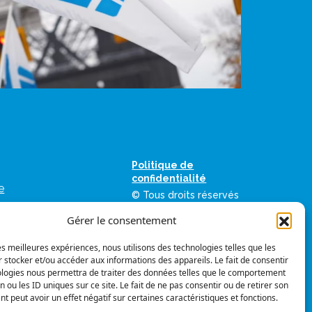
Politique de
confidentialité
e
© Tous droits réservés
as
Gérer le consentement
ation des
umériques de la FIQ
les meilleures expériences, nous utilisons des technologies telles que les
 stocker et/ou accéder aux informations des appareils. Le fait de consentir
vis
Suivez-nous
ologies nous permettra de traiter des données telles que le comportement
mes graphiques
n ou les ID uniques sur ce site. Le fait de ne pas consentir ou de retirer son
 peut avoir un effet négatif sur certaines caractéristiques et fonctions.