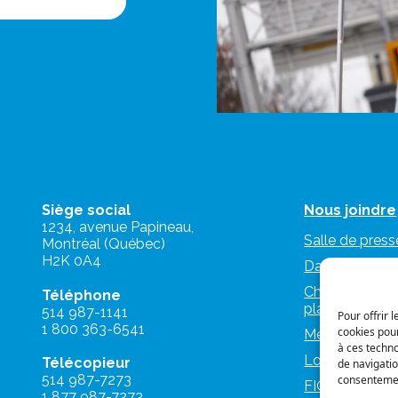
Siège social
Nous joindre
1234, avenue Papineau,
Salle de press
Montréal (Québec)
H2K 0A4
Dans les médi
Charte d’utilis
Téléphone
plateformes n
514 987-1141
Pour offrir 
1 800 363-6541
cookies pour
Mémoires et a
à ces techn
Logos et nor
Télécopieur
de navigatio
514 987-7273
consentement
FIQ Militantes
1 877 987-7273