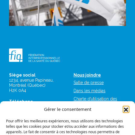
Siège social
Nous joindre
1234, avenue Papineau,
Salle de presse
Montréal (Québec)
H2K 0A4
Dans les médias
Charte d’utilisation des
Téléphone
plateformes numériques
514 987-1141
Gérer le consentement
de la FIQ
1 800 363-6541
Mémoires et avis
Pour offrir les meilleures expériences, nous utilisons des technologies
Télécopieur
Logos et normes
telles que les cookies pour stocker et/ou accéder aux informations des
514 987-7273
graphiques
appareils. Le fait de consentir à ces technologies nous permettra de
1 877 987-7273