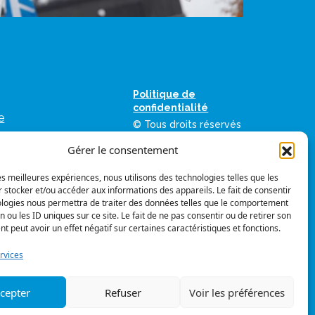
Politique de
confidentialité
e
© Tous droits réservés
as
Gérer le consentement
ation des
umériques de la FIQ
les meilleures expériences, nous utilisons des technologies telles que les
 stocker et/ou accéder aux informations des appareils. Le fait de consentir
vis
Suivez-nous
ologies nous permettra de traiter des données telles que le comportement
mes graphiques
n ou les ID uniques sur ce site. Le fait de ne pas consentir ou de retirer son
 peut avoir un effet négatif sur certaines caractéristiques et fonctions.
rvices
 FIQ
cepter
Refuser
Voir les préférences
r à la FIQ