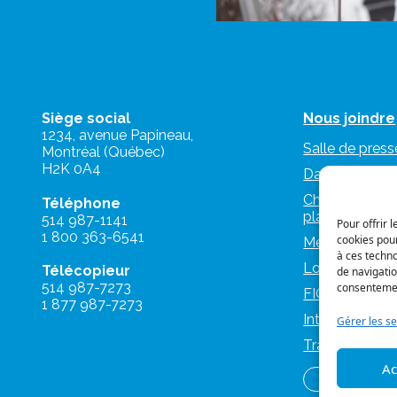
Siège social
Nous joindre
1234, avenue Papineau,
Salle de press
Montréal (Québec)
H2K 0A4
Dans les médi
Charte d’utilis
Téléphone
plateformes n
514 987-1141
Pour offrir 
1 800 363-6541
cookies pour
Mémoires et a
à ces techn
Logos et nor
Télécopieur
de navigatio
514 987-7273
consentement
FIQ Militantes
1 877 987-7273
IntraFIQ
Gérer les se
Travailler à la
Ac
Se syndique