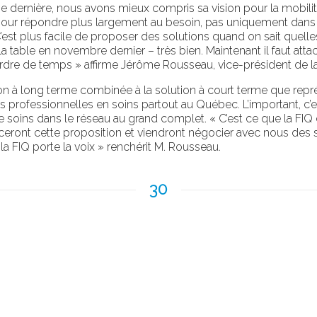
ne dernière, nous avons mieux compris sa vision pour la mobilit
pour répondre plus largement au besoin, pas uniquement dans
 C’est plus facile de proposer des solutions quand on sait quell
 table en novembre dernier – très bien. Maintenant il faut attac
erdre de temps » affirme Jérôme Rousseau, vice-président de l
 à long terme combinée à la solution à court terme que représe
des professionnelles en soins partout au Québec. L’important, c’
 de soins dans le réseau au grand complet. « C’est ce que la F
eront cette proposition et viendront négocier avec nous des s
a FIQ porte la voix » renchérit M. Rousseau.
30