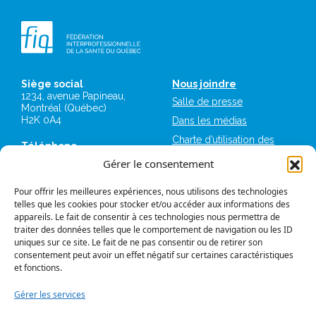
Siège social
Nous joindre
1234, avenue Papineau,
Salle de presse
Montréal (Québec)
H2K 0A4
Dans les médias
Charte d’utilisation des
Téléphone
plateformes numériques
514 987-1141
Gérer le consentement
de la FIQ
1 800 363-6541
Mémoires et avis
Pour offrir les meilleures expériences, nous utilisons des technologies
Télécopieur
Logos et normes
telles que les cookies pour stocker et/ou accéder aux informations des
514 987-7273
graphiques
appareils. Le fait de consentir à ces technologies nous permettra de
1 877 987-7273
traiter des données telles que le comportement de navigation ou les ID
FIQ Militantes
uniques sur ce site. Le fait de ne pas consentir ou de retirer son
IntraFIQ
consentement peut avoir un effet négatif sur certaines caractéristiques
et fonctions.
Travailler à la FIQ
Gérer les services
Se syndiquer à la FIQ