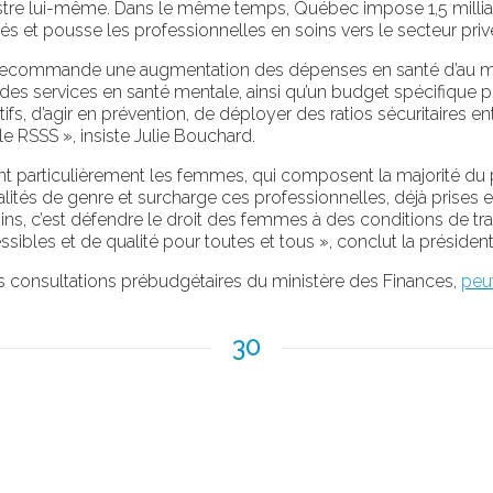
stre lui-même. Dans le même temps, Québec impose 1,5 milli
és et pousse les professionnelles en soins vers le secteur priv
a FIQ recommande une augmentation des dépenses en santé d’au 
t des services en santé mentale, ainsi qu’un budget spécifique p
tifs, d’agir en prévention, de déployer des ratios sécuritaires en
 le RSSS », insiste Julie Bouchard.
 particulièrement les femmes, qui composent la majorité du pe
tés de genre et surcharge ces professionnelles, déjà prises entr
oins, c’est défendre le droit des femmes à des conditions de tr
essibles et de qualité pour toutes et tous », conclut la président
 consultations prébudgétaires du ministère des Finances,
peut
30