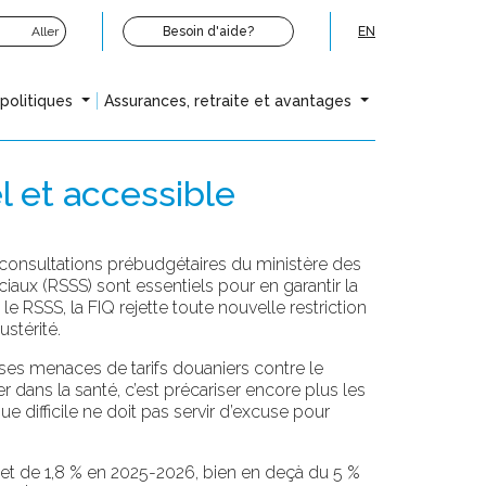
Aller
Besoin d'aide?
EN
opolitiques
Assurances, retraite et avantages
l et accessible
 consultations prébudgétaires du ministère des
iaux (RSSS) sont essentiels pour en garantir la
e RSSS, la FIQ rejette toute nouvelle restriction
ustérité.
ses menaces de tarifs douaniers contre le
 dans la santé, c’est précariser encore plus les
e difficile ne doit pas servir d’excuse pour
t de 1,8 % en 2025-2026, bien en deçà du 5 %