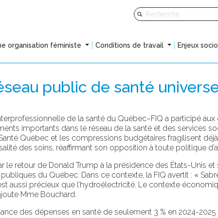
e organisation féministe
Conditions de travail
Enjeux soci
éseau public de santé universe
terprofessionnelle de la santé du Québec–FIQ a participé aux
ents importants dans le réseau de la santé et des services soc
e Santé Québec et les compressions budgétaires fragilisent déjà l
ersalité des soins, réaffirmant son opposition à toute politique d’a
 le retour de Donald Trump à la présidence des États-Unis et 
publiques du Québec. Dans ce contexte, la FIQ avertit : « Sabrer
st aussi précieux que l’hydroélectricité. Le contexte économiqu
, ajoute Mme Bouchard.
ance des dépenses en santé de seulement 3 % en 2024-2025 e