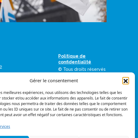
Politique de
confidentialité
e
© Tous droits réservés
as
Gérer le consentement
ation des
umériques de la FIQ
les meilleures expériences, nous utilisons des technologies telles que les
 stocker et/ou accéder aux informations des appareils. Le fait de consentir
vis
Suivez-nous
ologies nous permettra de traiter des données telles que le comportement
mes graphiques
n ou les ID uniques sur ce site. Le fait de ne pas consentir ou de retirer son
 peut avoir un effet négatif sur certaines caractéristiques et fonctions.
rvices
 FIQ