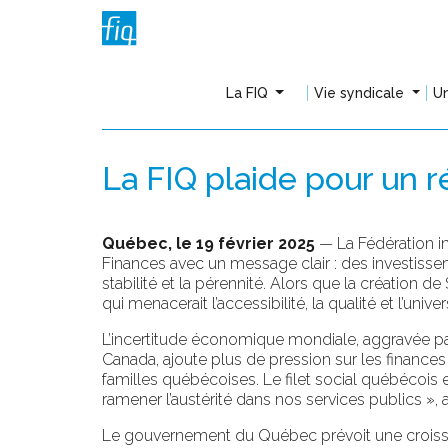
La FIQ
Vie syndicale
Un
La FIQ plaide pour un r
Québec, le 19 février 2025
— La Fédération in
Finances avec un message clair : des investissem
stabilité et la pérennité. Alors que la création d
qui menacerait l’accessibilité, la qualité et l’univ
L’incertitude économique mondiale, aggravée par
Canada, ajoute plus de pression sur les finances 
familles québécoises. Le filet social québécois e
ramener l’austérité dans nos services publics »
Le gouvernement du Québec prévoit une croiss