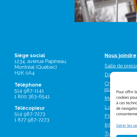
Siège social
Nous joindre
1234, avenue Papineau,
Salle de press
Montréal (Québec)
H2K 0A4
Dans les médi
Charte d’utilis
Téléphone
plateformes n
514 987-1141
Pour offrir 
1 800 363-6541
cookies pour
Mémoires et a
à ces techn
Logos et nor
Télécopieur
de navigatio
514 987-7273
consentement
FIQ Militantes
1 877 987-7273
IntraFIQ
Gérer les se
Travailler à la