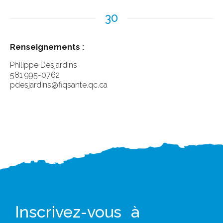
30
Renseignements :
Philippe Desjardins
581 995-0762
pdesjardins@fiqsante.qc.ca
Inscrivez-vous à