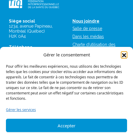
Siège social
Nous joindre
1234, avenue Papineau,
Salle de presse
Montréal (Québec)
H2K 0A4
Dans les médias
Charte d’utilisation des
Téléphone
plateformes numériques
514 987-1141
Gérer le consentement
de la FIQ
1 800 363-6541
Mémoires et avis
Pour offrir les meilleures expériences, nous utilisons des technologies
Télécopieur
Logos et normes
telles que les cookies pour stocker et/ou accéder aux informations des
514 987-7273
graphiques
appareils. Le fait de consentir à ces technologies nous permettra de
1 877 987-7273
traiter des données telles que le comportement de navigation ou les ID
FIQ Militantes
uniques sur ce site. Le fait de ne pas consentir ou de retirer son
IntraFIQ
consentement peut avoir un effet négatif sur certaines caractéristiques
et fonctions.
Travailler à la FIQ
Gérer les services
Se syndiquer à la FIQ
Accepter
Politique de confidentialité