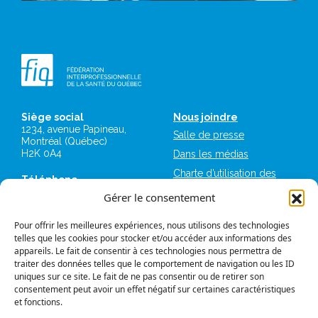
Siège social
Nous joindre
1234, avenue Papineau,
Salle de presse
Montréal (Québec)
H2K 0A4
Dans les médias
Charte d’utilisation des
Téléphone
plateformes numériques
514 987-1141
Gérer le consentement
de la FIQ
1 800 363-6541
Mémoires et avis
Pour offrir les meilleures expériences, nous utilisons des technologies
Télécopieur
Logos et normes
telles que les cookies pour stocker et/ou accéder aux informations des
514 987-7273
graphiques
appareils. Le fait de consentir à ces technologies nous permettra de
1 877 987-7273
traiter des données telles que le comportement de navigation ou les ID
FIQ Militantes
uniques sur ce site. Le fait de ne pas consentir ou de retirer son
IntraFIQ
consentement peut avoir un effet négatif sur certaines caractéristiques
et fonctions.
Travailler à la FIQ